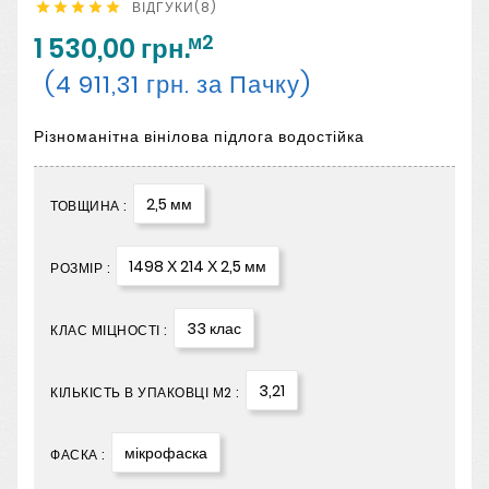
ВІДГУКИ(8)





м2
1 530,00 грн.
(4 911,31 грн. за Пачку)
Різноманітна вінілова підлога водостійка
2,5 мм
ТОВЩИНА :
1498 Х 214 Х 2,5 мм
РОЗМІР :
33 клас
КЛАС МІЦНОСТІ :
3,21
КІЛЬКІСТЬ В УПАКОВЦІ М2 :
мікрофаска
ФАСКА :