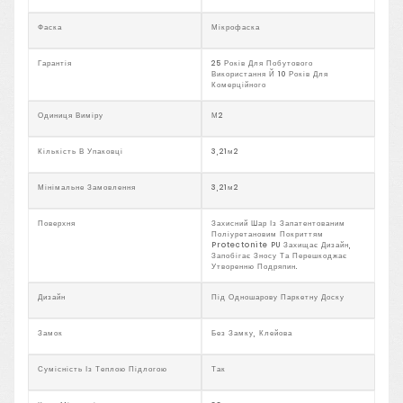
Фаска
Мікрофаска
Гарантія
25 Років Для Побутового
Використання Й 10 Років Для
Комерційного
Одиниця Виміру
М2
Кількість В Упаковці
3,21м2
Мінімальне Замовлення
3,21м2
Поверхня
Захисний Шар Із Запатентованим
Поліуретановим Покриттям
Protectonite PU Захищає Дизайн,
Запобігає Зносу Та Перешкоджає
Утворенню Подряпин.
Дизайн
Під Одношарову Паркетну Доску
Замок
Без Замку, Клейова
Сумісність Із Теплою Підлогою
Так