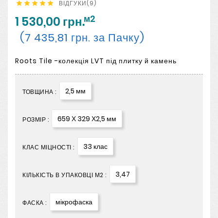
ВІДГУКИ(9)





м2
1 530,00 грн.
(7 435,81 грн. за Пачку)
Roots Tile -колекція LVT під плитку й камень
2,5 мм
ТОВЩИНА :
659 Х 329 Х2,5 мм
РОЗМІР :
33 клас
КЛАС МІЦНОСТІ :
3,47
КІЛЬКІСТЬ В УПАКОВЦІ М2 :
мікрофаска
ФАСКА :