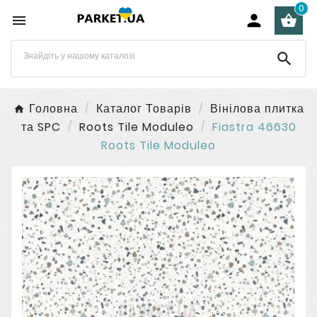
0




Головна
Каталог Товарів
Вінілова плитка
та SPC
Roots Tile Moduleo
Fiastra 46630
Roots Tile Moduleo