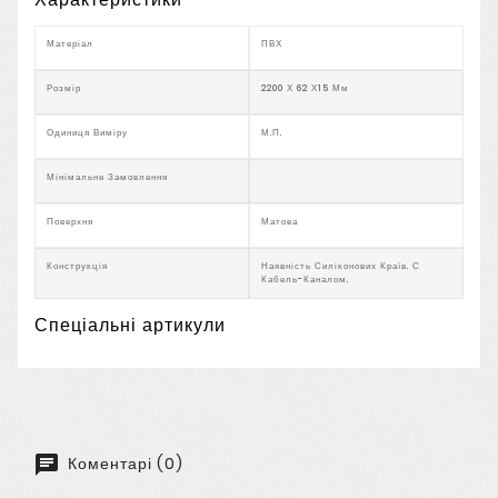
Матеріал
ПВХ
Розмір
2200 Х 62 Х15 Мм
Одиниця Виміру
М.п.
Мінімальне Замовлення
Поверхня
Матова
Конструкція
Наявність Силіконових Країв. С
Кабель-Каналом.
Спеціальні артикули
Коментарі (0)