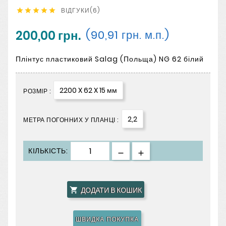
ВІДГУКИ(6)





200,00 грн.
(90,91 грн. м.п.)
Плінтус пластиковий Salag (Польща) NG 62 білий
2200 X 62 X 15 мм
РОЗМІР :
2,2
МЕТРА ПОГОННИХ У ПЛАНЦІ :
КІЛЬКІСТЬ:
ДОДАТИ В КОШИК

ШВИДКА ПОКУПКА