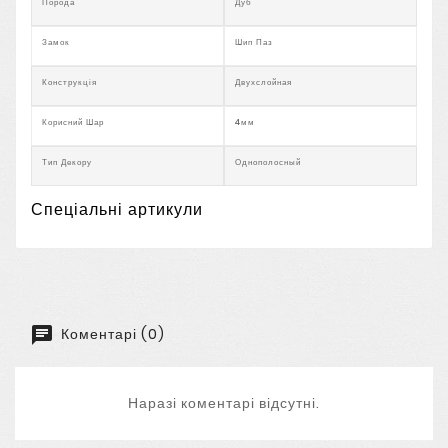
Порода
Дуб
Замок
Шип Паз
Конструкція
Двухслойная
Корисний Шар
4мм
Тип Декору
Однополосный
Спеціальні артикули
Коментарі (0)
Наразі коментарі відсутні.