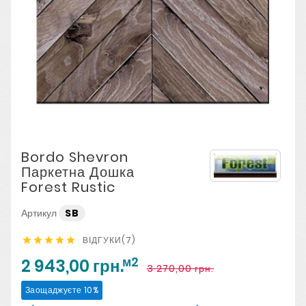
Bordo Shevron
Паркетна Дошка
Forest Rustic
Артикул
SB
ВІДГУКИ(7)





м2
2 943,00 грн.
3 270,00 грн.
Заощаджуєте 10%