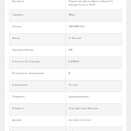
Матеріал
Паркетная Доска Двухслойная На
Фанере Класса ФСФ
Товщина
16мм
Розмір
120Х480 Мм
Фаска
С Фаской
Одиниця Виміру
М2
Кількість В Упаковці
0,576м2
Мінімальне Замовлення
8
Сортування
Рустик
Поверхня
Брашированная
Покриття
Под Цветным Маслом
Дизайн
Английская Елка