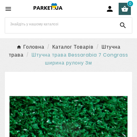
0




Головна
Каталог Товарів
Штучна
трава
Штучна трава Bessarabia 7 Congrass
ширина рулону 3м