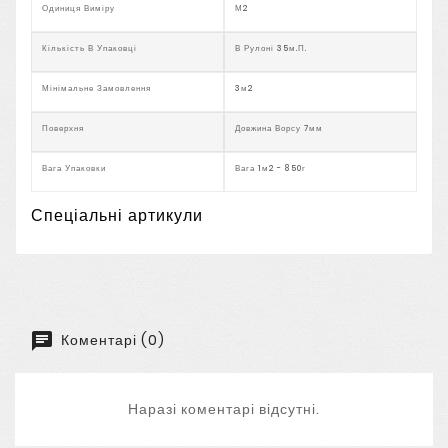
Одиниця Виміру
М2
Кількість В Упаковці
В Рулоні 35м.п.
Мінімальне Замовлення
3м2
Поверхня
Довжина Ворсу 7мм
Вага Упаковки
Вага 1м2 - 850г
Спеціальні артикули
Коментарі (0)
Наразі коментарі відсутні.