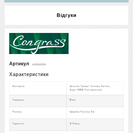
Відгуки
Артикул
402000293
Характеристики
Матеріал
Штучна Трава- Основа Латекс,
Ворс-100% Поліпропілен
Товщина
8мм
Розмір
Ширина Рулону 3м
Гарантія
5 Років