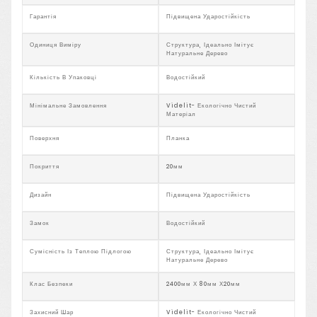
Гарантія
Підвищена Ударостійкість
Одиниця Виміру
Структура, Ідеально Імітує
Натуральне Дерево
Кількість В Упаковці
Водостійкий
Мінімальне Замовлення
Videlit- Екологічно Чистий
Матеріал
Поверхня
Планка
Покриття
20мм
Дизайн
Підвищена Ударостійкість
Замок
Водостійкий
Сумісність Із Теплою Підлогою
Структура, Ідеально Імітує
Натуральне Дерево
Клас Безпеки
2400мм Х 80мм Х20мм
Захисний Шар
Videlit- Екологічно Чистий