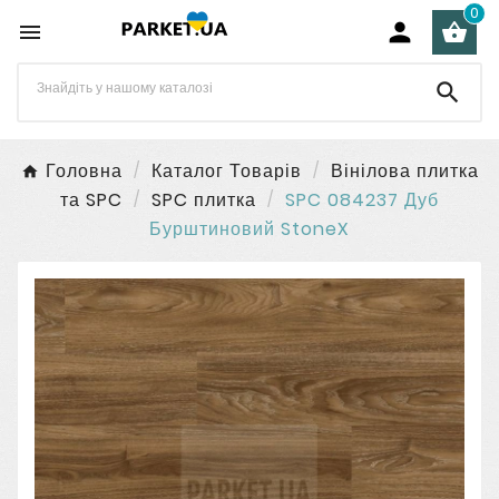
0




Головна
Каталог Товарів
Вінілова плитка
та SPC
SPC плитка
SPC 084237 Дуб
Бурштиновий StoneX