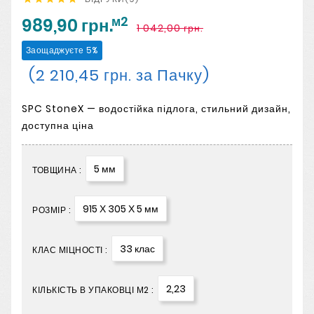
м2
989,90 грн.
1 042,00 грн.
Заощаджуєте 5%
(2 210,45 грн. за Пачку)
SPC StoneX — водостійка підлога, стильний дизайн,
доступна ціна
5 мм
ТОВЩИНА :
915 Х 305 Х 5 мм
РОЗМІР :
33 клас
КЛАС МІЦНОСТІ :
2,23
КІЛЬКІСТЬ В УПАКОВЦІ М2 :