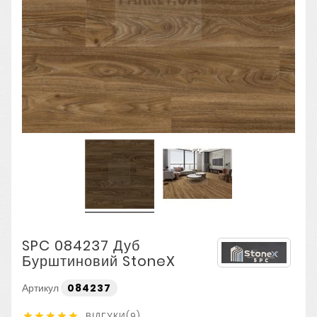
SPC 084237 Дуб
Бурштиновий StoneX
Артикул
084237
ВІДГУКИ(9)




