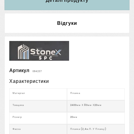
Деталі продукту
Відгуки
Артикул
084237
Характеристики
Матеріал
Планка
Товщина
2400мм Х 80мм Х20мм
Розмір
20мм
Фаска
Планка (2,4м.п. У Планці)