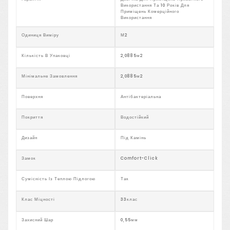
Використання Та 10 Років Для
Приміщень Комерційного
Використання
Одиниця Виміру
М2
Кількість В Упаковці
2,0885м2
Мінімальне Замовлення
2,0885м2
Поверхня
Антібактеріальна
Покриття
Водостійкий
Дизайн
Під Камінь
Замок
Comfort-Click
Сумісність Із Теплою Підлогою
Так
Клас Міцності
33клас
Захисний Шар
0,55мм