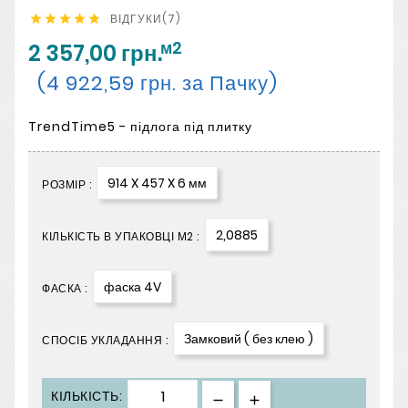
ВІДГУКИ(7)





м2
2 357,00 грн.
(4 922,59 грн. за Пачку)
TrendTime5 - підлога під плитку
914 X 457 X 6 мм
РОЗМІР :
2,0885
КІЛЬКІСТЬ В УПАКОВЦІ М2 :
фаска 4V
ФАСКА :
Замковий ( без клею )
СПОСІБ УКЛАДАННЯ :
КІЛЬКІСТЬ: