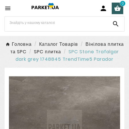
0




Головна
Каталог Товарів
Вінілова плитка
та SPC
SPC плитка
SPC Stone Trafalgar
dark grey 1748845 TrendTime5 Parador