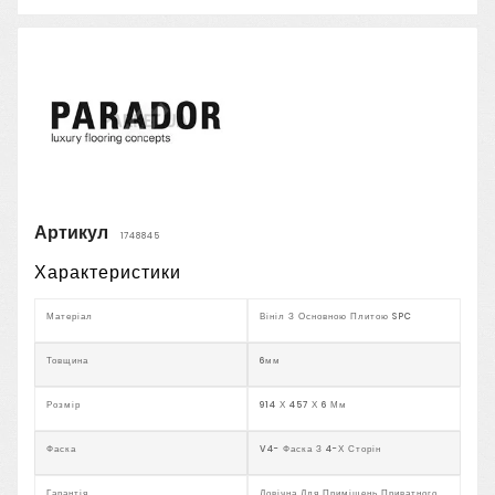
Артикул
1748845
Характеристики
Матеріал
Вініл З Основною Плитою SPC
Товщина
6мм
Розмір
914 Х 457 Х 6 Мм
Фаска
V4- Фаска З 4-Х Сторін
Гарантія
Довічна Для Приміщень Приватного