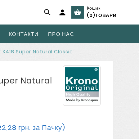
Кошик



(
0
)
ТОВАРИ
КОНТАКТИ
ПРО НАС
 К418 Super Natural Classic
Super Natural
22,28 грн. за Пачку)