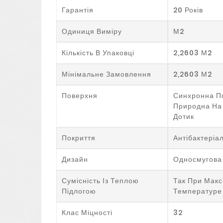
Гарантія
20 Років
Одиниця Виміру
М2
Кількість В Упаковці
2,2603 М2
Мінімальне Замовлення
2,2603 М2
Поверхня
Синхронна П
Природна На 
Дотик
Покриття
Антібактеріа
Дизайн
Односмугова
Сумісність Із Теплою
Так При Макс
Підлогою
Температуре
Клас Міцності
32