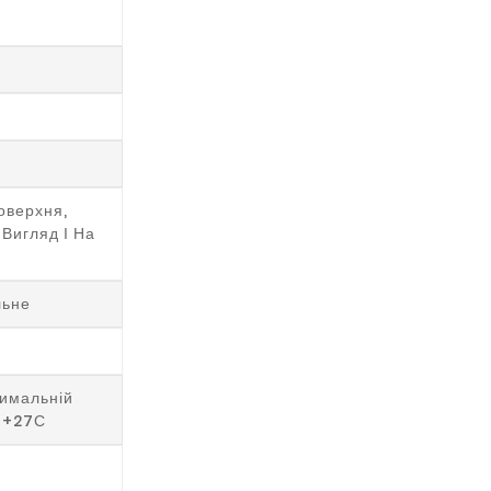
оверхня,
Вигляд І На
льне
имальній
 +27С