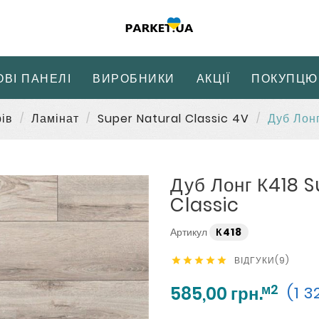
ОВІ ПАНЕЛІ
ВИРОБНИКИ
АКЦІЇ
ПОКУПЦЮ
ів
Ламінат
Super Natural Classic 4V
Дуб Лонг
Дуб Лонг К418 
Classic
Артикул
К418
ВІДГУКИ(9)





м2
585,00 грн.
(1 3