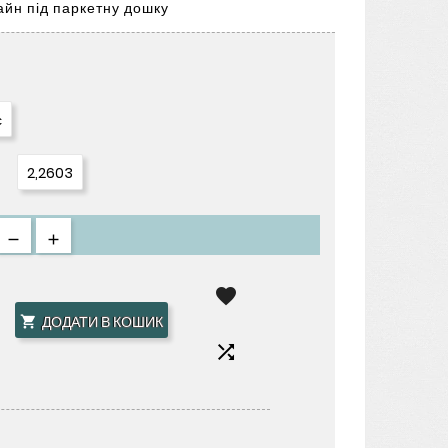
айн під паркетну дошку
с
2,2603

ДОДАТИ В КОШИК

