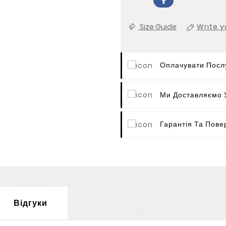
Size Guide
Write y
Оплачувати Послу
Ми Доставляємо У
Гарантія Та Пове
Відгуки