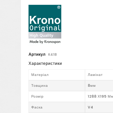
Артикул
К418
Характеристики
Матеріал
Ламінат
Товщина
8мм
Розмір
1288 Х195 М
Фаска
V4