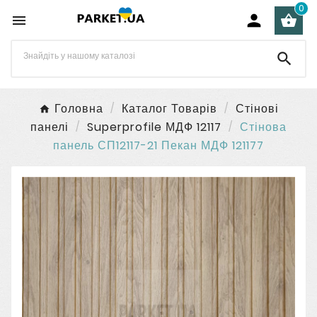
0




Головна
Каталог Товарів
Стінові
панелі
Superprofile МДФ 12117
Стінова
панель СП12117-21 Пекан МДФ 121177