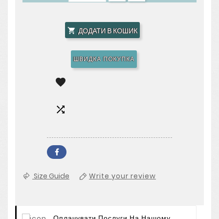
ДОДАТИ В КОШИК

ШВИДКА ПОКУПКА


Size Guide
Write your review
Оплачувати Послуги На Нашому