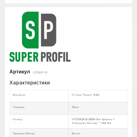
Артикул
СП12117-21
Характеристики
Матеріал
Стінові Панелі МДФ
Товщина
12мм
Розмір
117(104)x12х2800 Мм Ширина У
Зібраному Вигляді – 104 Мм
Одиниця Виміру
Штука