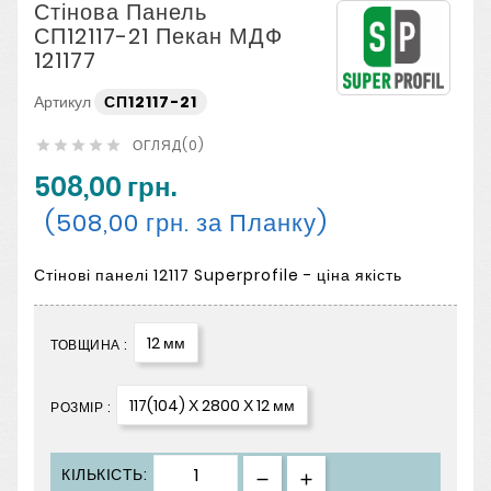
Стінова Панель
СП12117-21 Пекан МДФ
121177
Артикул
СП12117-21
ОГЛЯД(0)





508,00 грн.
(508,00 грн. за Планку)
Стінові панелі 12117 Superprofile - ціна якість
12 мм
ТОВЩИНА :
117(104) Х 2800 Х 12 мм
РОЗМІР :
КІЛЬКІСТЬ: