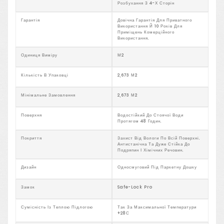
Розбухання З 4-Х Сторін
Гарантія
Довічна Гарантія Для Приватного
Використання Й 10 Років Для
Приміщень Комерційного
Використання.
Одиниця Виміру
М2
Кількість В Упаковці
2,673 М2
Мінімальне Замовлення
2,673 М2
Поверхня
Водостійкий До Стоячої Води
Протягом 48 Годин.
Покриття
Захист Від Вологи По Всій Поверхні.
Антистанічна Та Дуже Стійка До
Подряпин І Хімічних Речовин.
Дизайн
Односмуговий Під Паркетну Дошку
Замок
Safe-Lock Pro
Сумісність Із Теплою Підлогою
Так За Максимальної Температури
+28С