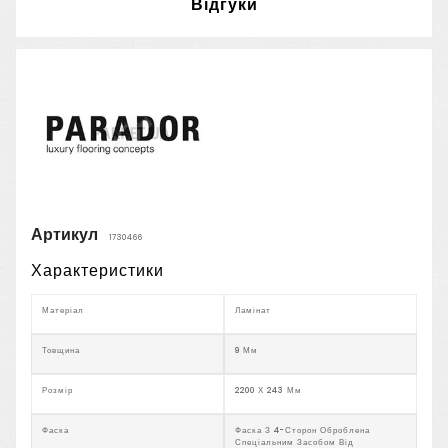
Відгуки
Артикул
1730466
Характеристики
Матеріал
Ламінат
Товщина
9 Мм
Розмір
2200 Х 243 Мм
Фаска
Фаска З 4-Сторон Оброблена
Спеціальним Засобом Від