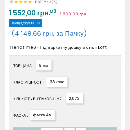
ВІДГУКИ(6)





м2
1 552,00 грн.
1 600,00 грн.
Заощаджуєте 3%
(4 148,66 грн. за Пачку)
Trendtime6 -Під паркетну дошку в стилі Loft
9 мм
ТОВЩИНА :
33 клас
КЛАС МІЦНОСТІ :
2,673
КІЛЬКІСТЬ В УПАКОВЦІ М2 :
фаска 4V
ФАСКА :