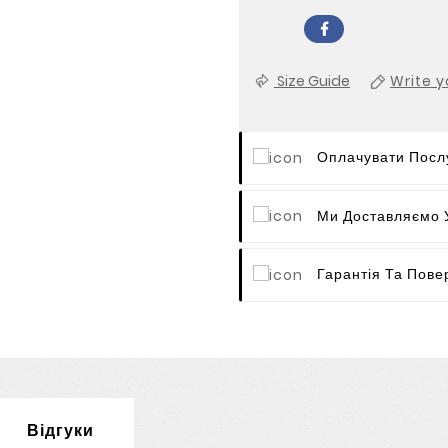
Size Guide
Write y
Оплачувати Послу
Ми Доставляємо У
Гарантія Та Пове
Відгуки