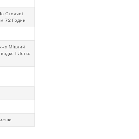
До Стоячої
м 72 Годин
же Міцний
видке І Легке
аменю