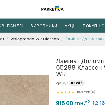
ОВІ ПАНЕЛІ
ВИРОБНИКИ
АКЦІЇ
ПОКУПЦЮ
ат
Visiogrande WR Classen
Ламінат Доломітови
Ламінат Доломіт
65288 Классен 
WR
Артикул
65288
ВІДГУКИ(9)





м2
915,00 грн.
(2 1