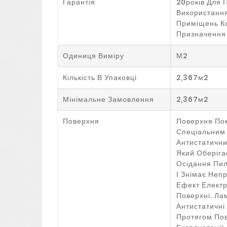
Гарантія
20років Для 
Використання
Приміщень К
Призначення
Одиниця Виміру
М2
Кількість В Упаковці
2,367м2
Мінімальне Замовлення
2,367м2
Поверхня
Поверхня По
Спеціальним
Антистатичн
Який Оберіга
Осідання Пил
І Знімає Неп
Ефект Електр
Поверхні. Ла
Антистатичні
Протягом Пов