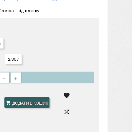
амінат під плитку
с
2,367

ДОДАТИ В КОШИК

