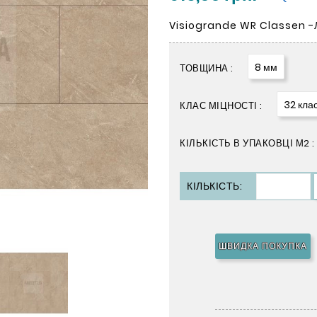
Visiogrande WR Classen -Л
8 мм
ТОВЩИНА :
32 кла
КЛАС МІЦНОСТІ :
КІЛЬКІСТЬ В УПАКОВЦІ М2 :
КІЛЬКІСТЬ:
ШВИДКА ПОКУПКА