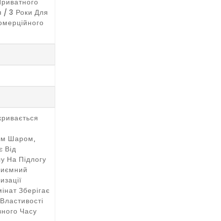
Приватного
 / 3 Роки Для
омерційного
кривається
им Шаром,
є Від
у На Підлогу
риємний
изації
мінат Зберігає
 Властивості
ного Часу