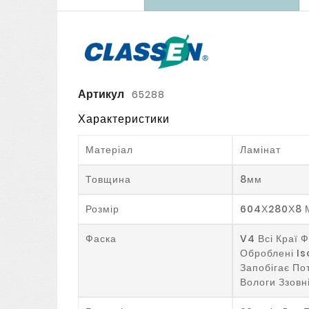
Артикул
65288
Характеристики
Матеріал
Ламінат
Товщина
8мм
Розмір
604Х280Х8 
Фаска
V4 Всі Краї 
Оброблені I
Запобігає П
Вологи Ззовн