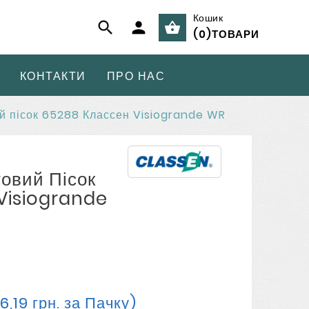
Кошик



(
0
)
ТОВАРИ
КОНТАКТИ
ПРО НАС
й пісок 65288 Классен Visiogrande WR
овий Пісок
Visiogrande
66,19 грн. за Пачку)