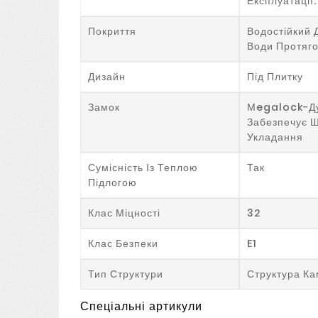
Експлуатації.
Покриття
Водостійкий 
Води Протяго
Дизайн
Під Плитку
Замок
Мegalock-Ду
Забезпечує Ш
Укладання
Сумісність Із Теплою
Так
Підлогою
Клас Міцності
32
Клас Безпеки
E1
Тип Структури
Структура К
Спеціальні артикули