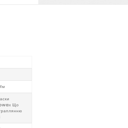
Мм
Фаски
sowaх Що
отраплянню
і