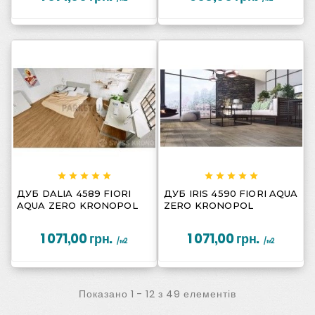
















ДУБ DALIA 4589 FIORI
ДУБ IRIS 4590 FIORI AQUA
AQUA ZERO KRONOPOL
ZERO KRONOPOL
1 071,00 грн.
1 071,00 грн.
/м2
/м2
Показано 1 - 12 з 49 елементів