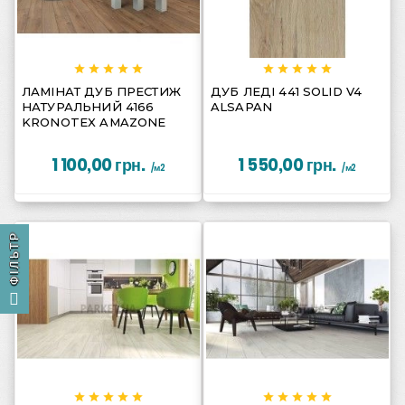
















ЛАМІНАТ ДУБ ПРЕСТИЖ
ДУБ ЛЕДІ 441 SOLID V4
НАТУРАЛЬНИЙ 4166
ALSAPAN
KRONOTEX AMAZONE
1 100,00 грн.
1 550,00 грн.
/м2
/м2
ФІЛЬТР









