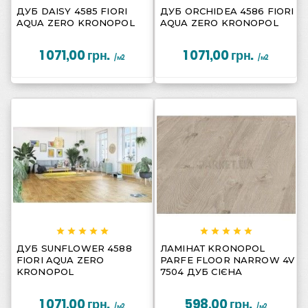






ДУБ DAISY 4585 FIORI
ДУБ ORCHIDEA 4586 FIORI
AQUA ZERO KRONOPOL
AQUA ZERO KRONOPOL
1 071,00 грн.
1 071,00 грн.
/м2
/м2
















ДУБ SUNFLOWER 4588
ЛАМІНАТ KRONOPOL
FIORI AQUA ZERO
PARFE FLOOR NARROW 4V
KRONOPOL
7504 ДУБ СІЄНА
1 071,00 грн.
598,00 грн.
/м2
/м2