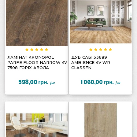
















ЛАМІНАТ KRONOPOL
ДУБ САБІ 53689
PARFE FLOOR NARROW 4V
AMBIENCE 4V WR
7508 ГОРІХ АВОЛА
CLASSEN
598,00 грн.
1 060,00 грн.
/м2
/м2