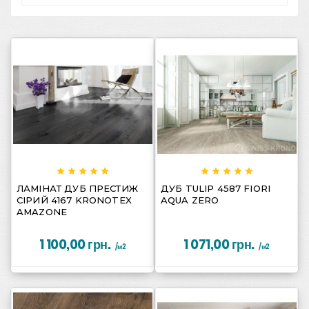
















ЛАМІНАТ ДУБ ПРЕСТИЖ
ДУБ TULIP 4587 FIORI
СІРИЙ 4167 KRONOTEX
AQUA ZERO
AMAZONE
1 100,00 грн.
1 071,00 грн.
/м2
/м2