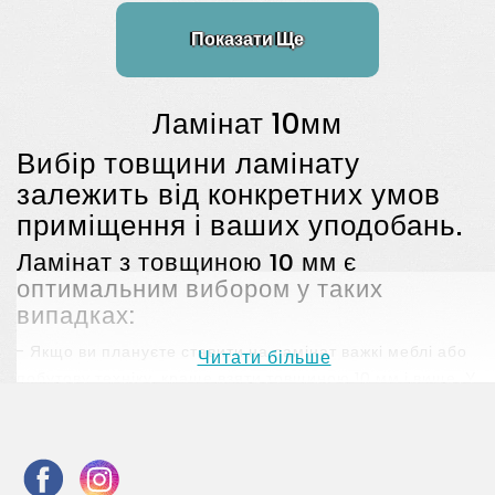
Показати Ще
Ламінат 10мм
Вибір товщини ламінату
залежить від конкретних умов
приміщення і ваших уподобань.
Ламінат з товщиною 10 мм є
оптимальним вибором у таких
випадках:
- Якщо ви плануєте ставити на ламінат важкі меблі або
Читати більше
побутову техніку, краще взяти товщиною 10 мм і вище. У
більш товстого ламінату краща теплоізоляція, але й
коштує він дорожче.
- Ламінат товщиною 10 мм, як правило, здебільшого
виробляється
в 33 класі
, відповідно, термін служби в