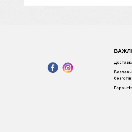
ВАЖЛ
Доставка
Безпечн
безготі
Гаранті