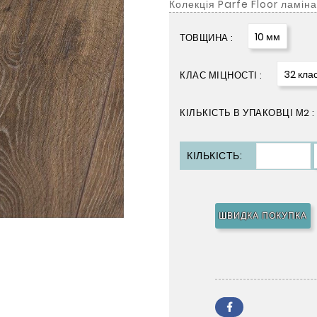
Колекція Parfe Floor ламін
10 мм
ТОВЩИНА :
32 кла
КЛАС МІЦНОСТІ :
КІЛЬКІСТЬ В УПАКОВЦІ М2 :
КІЛЬКІСТЬ:
ШВИДКА ПОКУПКА