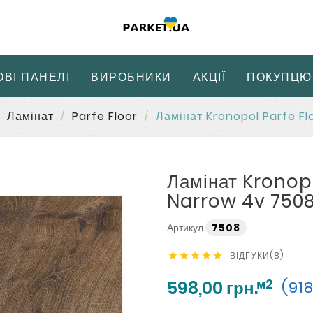
ОВІ ПАНЕЛІ
ВИРОБНИКИ
АКЦІЇ
ПОКУПЦЮ
Ламінат
Parfe Floor
Ламінат Kronopol Parfe Fl
Ламінат Kronopo
Narrow 4v 7508
Артикул
7508
ВІДГУКИ(8)





м2
598,00 грн.
(918