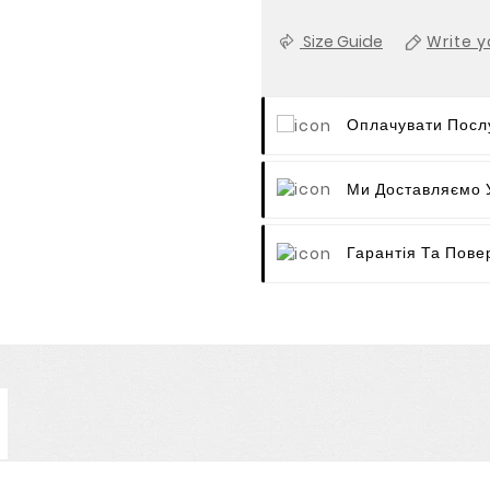
Size Guide
Write y
Оплачувати Послу
Ми Доставляємо У
Гарантія Та Пове