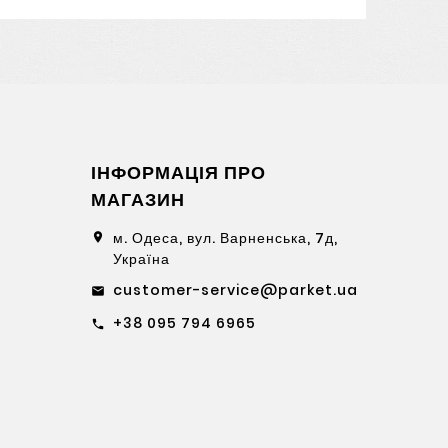
ІНФОРМАЦІЯ ПРО
МАГАЗИН
м. Одеса, вул. Варненська, 7д,
location_on
Україна
customer-service@parket.ua
email
+38 095 794 6965
call