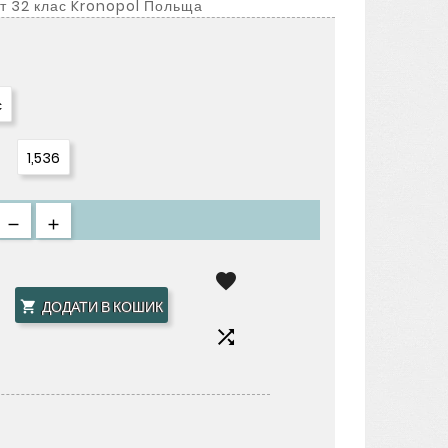
ат 32 клас Kronopol Польща
с
1,536

ДОДАТИ В КОШИК

