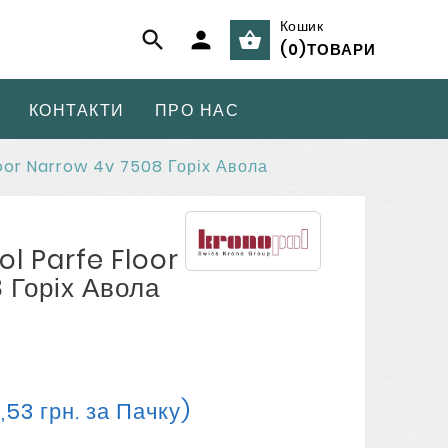
Кошик



(
0
)
ТОВАРИ
КОНТАКТИ
ПРО НАС
oor Narrow 4v 7508 Горіх Авола
l Parfe Floor
 Горіх Авола
,53 грн. за Пачку)