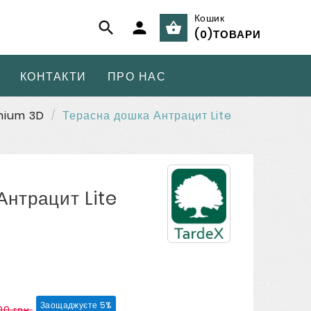
Кошик



(
0
)
ТОВАРИ
КОНТАКТИ
ПРО НАС
mium 3D
Терасна дошка Антрацит Lite
Антрацит Lite
Заощаджуєте 5%
00 грн.