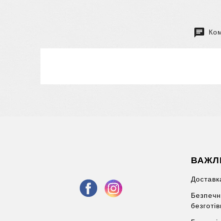
Ком
ВАЖЛ
Доставка
Безпечн
безготі