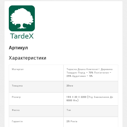
Артикул
Характеристики
Матеріал
Терасна Дошка Композит- Деревина
Твердих Порід – 70% Поліетилен –
25% Аддитивен – 5%
Товщина
20мм
Розмір
155 Х 20 Х 2200 (під Замовлення До
6000 Мм)
Фаска
Так
Гарантія
25 Років