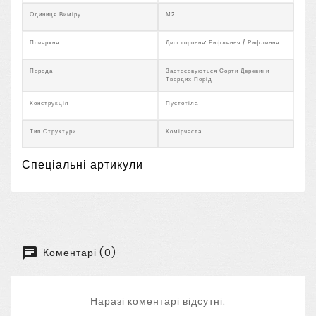
Одиниця Виміру
М2
Поверхня
Двостороння: Рифлення / Рифлення
Порода
Застосовуються Сорти Деревини
Твердих Порід
Конструкція
Пустотіла
Тип Структури
Комірчаста
Спеціальні артикули
Коментарі (0)
Наразі коментарі відсутні.