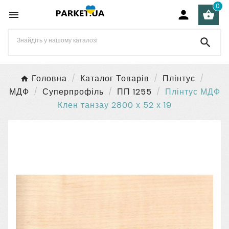
0




Головна
Каталог Товарів
Плінтус
МДФ
Суперпрофіль
ПП 1255
Плінтус МДФ
Клен танзау 2800 х 52 х 19