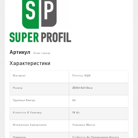
Артикул
Клен танзау
Характеристики
Матеріал
Плінтус МДФ
Розмір
2800Х52Х19мм
Одиниця Виміру
Шт
Кількість В Упаковці
19 Шт
Мінімальне Замовлення
Упаковка 19штук
Поверхня
Стійкість До Проникнення Вологи