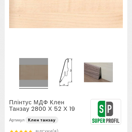
Плінтус МДФ Клен
Танзау 2800 Х 52 Х 19
Артикул
Клен танзау
ВІДГУКИ(8)




