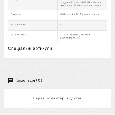
Завдяки Вологостійкій ПВХ-Плівці,
Якою Вкритий Плінтус І Його Торці
Покриття
Стійкість До UV-Випромінювання
Клас Безпеки
Е1
Вага Упаковки
17,1кг (Габаріти Упаковки
2820Х62Х235мм)
Спеціальні артикули
Коментарі (0)
Наразі коментарі відсутні.