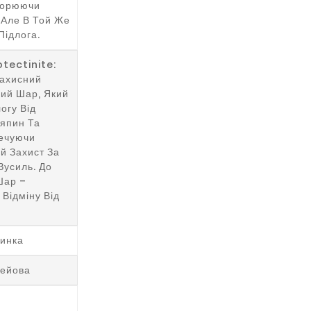
ворюючи
 Але В Той Же
Підлога.
otectinite:
Захисний
ий Шар, Який
огу Від
япин Та
печуючи
й Захист За
Зусиль. До
Шар –
 Відміну Від
линка
лейова