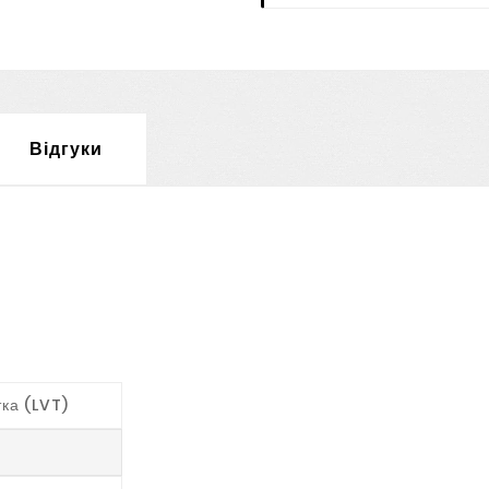
Відгуки
тка (LVT)