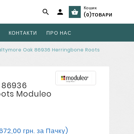
Кошик



(
0
)
ТОВАРИ
КОНТАКТИ
ПРО НАС
ltymore Oak 86936 Herringbone Roots
 86936
oots Moduleo
 672,00 грн. за Пачку)