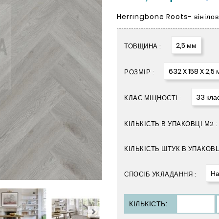
Herringbone Roots- вінілова
2,5 мм
ТОВЩИНА :
632 X 158 X 2,5
РОЗМІР :
33 кла
КЛАС МІЦНОСТІ :
КІЛЬКІСТЬ В УПАКОВЦІ М2 :
КІЛЬКІСТЬ ШТУК В УПАКОВЦІ
На
СПОСІБ УКЛАДАННЯ :
КІЛЬКІСТЬ: