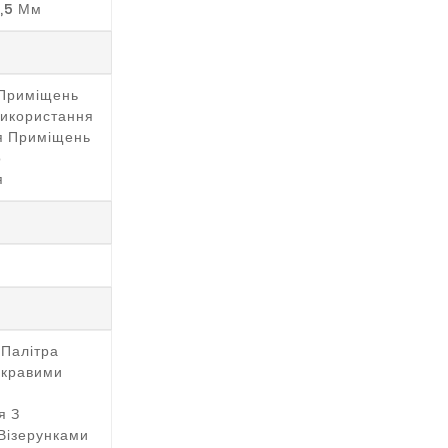
2,5 Мм
 Приміщень
Використання
ля Приміщень
о
я
 Палітра
скравими
я З
Візерунками