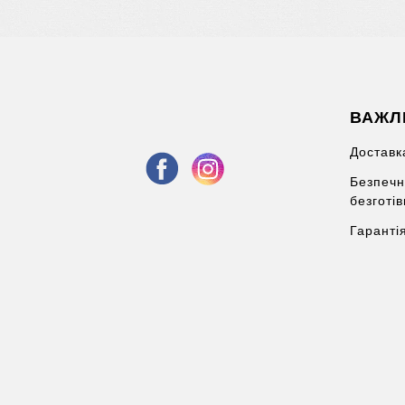
ВАЖЛ
Доставка
Безпечн
безготі
Гаранті