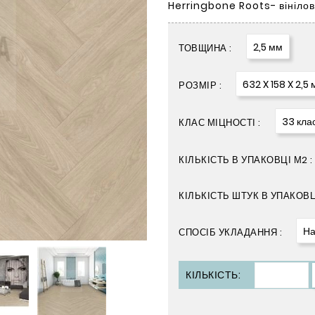
Herringbone Roots- вінілова
2,5 мм
ТОВЩИНА :
632 X 158 X 2,5
РОЗМІР :
33 кла
КЛАС МІЦНОСТІ :
КІЛЬКІСТЬ В УПАКОВЦІ М2 :
КІЛЬКІСТЬ ШТУК В УПАКОВЦІ
На
СПОСІБ УКЛАДАННЯ :
КІЛЬКІСТЬ: