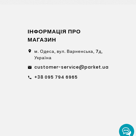
ІНФОРМАЦІЯ ПРО
МАГАЗИН
м. Одеса, вул. Варненська, 7д,
location_on
Україна
customer-service@parket.ua
email
+38 095 794 6965
call