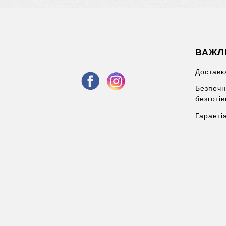
ВАЖЛ
Доставка
Безпечн
безготі
Гаранті