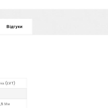
Відгуки
тка (LVT)
2,5 Мм