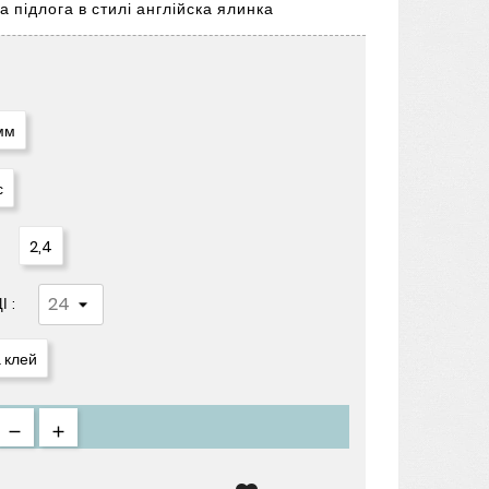
 підлога в стилі англійска ялинка
 мм
с
2,4
 :
 клей