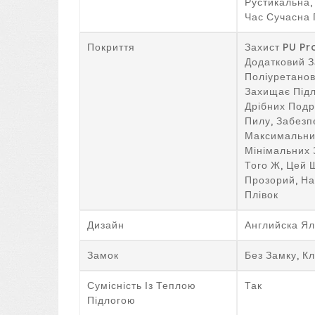
Рустикальна,
Час Сучасна 
Покриття
Захист PU Pr
Додатковий 
Поліуретанов
Захищає Підл
Дрібних Подр
Пилу, Забез
Максимальни
Мінімальних 
Того Ж, Цей 
Прозорий, На
Плівок
Дизайн
Английска Я
Замок
Без Замку, К
Сумісність Із Теплою
Так
Підлогою