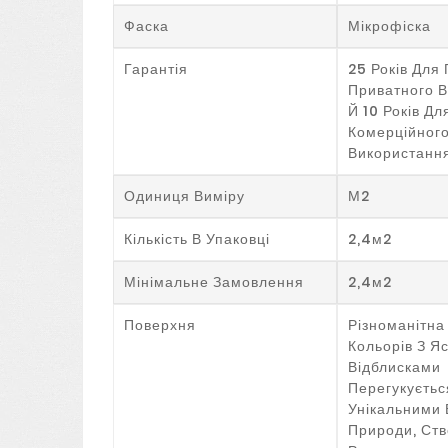
Фаска
Мікрофіска
Гарантія
25 Років Для
Приватного 
Й 10 Років Д
Комерційног
Використанн
Одиниця Виміру
М2
Кількість В Упаковці
2,4м2
Мінімальне Замовлення
2,4м2
Поверхня
Різноманітна
Кольорів З Я
Відблисками
Перегукуєтьс
Унікальними 
Природи, Ст