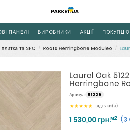
ОВІ ПАНЕЛІ
ВИРОБНИКИ
АКЦІЇ
ПОКУПЦЮ
 плитка та SPC
Roots Herringbone Moduleo
Lau
Laurel Oak 512
Herringbone R
Артикул
51229
ВІДГУКИ(8)





м2
1 530,00 грн.
(3