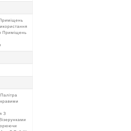
 Приміщень
Використання
ля Приміщень
о
я
 Палітра
скравими
я З
Візерунками
ворюючи