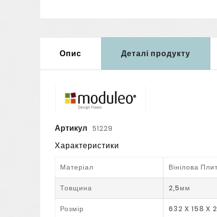
Опис
Деталі продукту
Артикул
51229
Характеристики
Матеріал
Вінілова Пли
Товщина
2,5мм
Розмір
632 X 158 X 