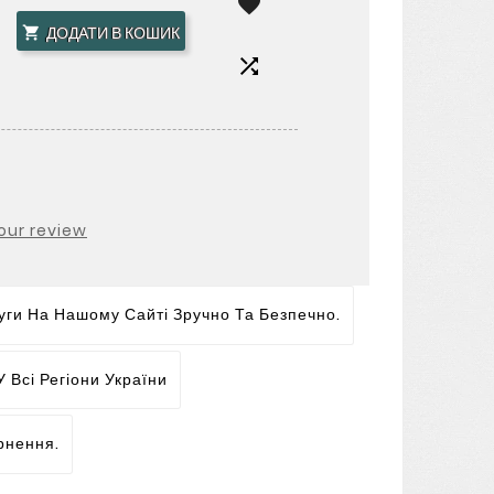

ДОДАТИ В КОШИК


our review
ги На Нашому Сайті Зручно Та Безпечно.
 Всі Регіони України
рнення.