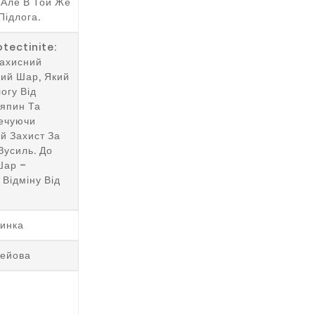
 Але В Той Же
Підлога.
otectinite:
Захисний
ий Шар, Який
огу Від
япин Та
печуючи
й Захист За
Зусиль. До
Шар –
 Відміну Від
линка
лейова