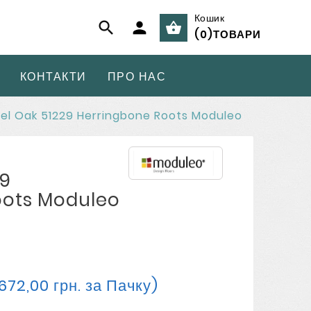
Кошик



(
0
)
ТОВАРИ
КОНТАКТИ
ПРО НАС
rel Oak 51229 Herringbone Roots Moduleo
29
oots Moduleo
 672,00 грн. за Пачку)