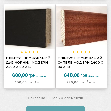
















ПЛІНТУС ШПОНОВАНИЙ
ПЛІНТУС ШПОНОВАНИЙ
ДУБ ЧОРНИЙ МОДЕРН
САПЕЛЕ МОДЕРН 2400 Х
2400 Х 80 Х 14
80 Х 18
600,00 грн.
648,00 грн.
/ планка.
/ планка.
250,00 грн.
/ м. п.
270,00 грн.
/ м. п.
Показано 1 - 12 з 70 елементів