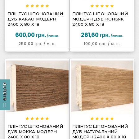
















ПЛІНТУС ШПОНОВАНИЙ
ПЛІНТУС ШПОНОВАНИЙ
ДУБ КАКАО МОДЕРН
МОДЕРН ДУБ КОНЬЯК
2400 Х 80 Х 18
2400 Х 80 Х 18
600,00 грн.
261,60 грн.
/ планка.
/ планка.
250,00 грн.
/ м. п.
109,00 грн.
/ м. п.
ФІЛЬТР
















ПЛІНТУС ШПОНОВАНИЙ
ПЛІНТУС ШПОНОВАНИЙ
ДУБ МОККА МОДЕРН
ДУБ НАТУРАЛЬНИЙ
2400 Х 80 Х 18
МОДЕРН 2400 Х 80 Х 18