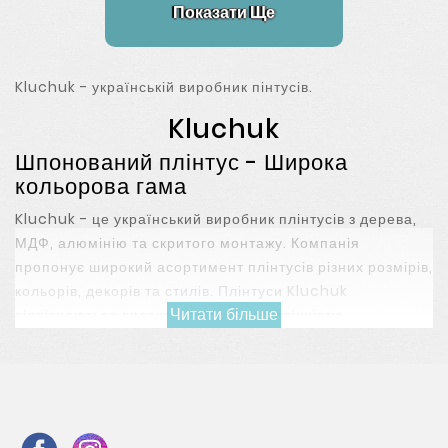
Показати Ще
Kluchuk - українській виробник пінтусів.
Kluchuk
Шпонований плінтус - Широка
кольорова гама
Kluchuk - це український виробник плінтусів з дерева,
МДФ, алюмінію та скритого монтажу. Компанія
пропонує широкий асортимент плінтусів різних розмірів,
кольорів, декорів та стилів. Плінтуси Kluchuk
Читати більше
відрізняються високою якістю, довговічністю,
естетичним виглядом та легкістю установки.
Український виробник Kluchuk спеціалізується на
виробництві шпонованого
плінтуса
. Прекрасне
співвідношення ціна-якість, велика кольорова гама,