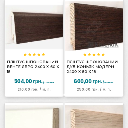
















ПЛІНТУС ШПОНОВАНИЙ
ПЛІНТУС ШПОНОВАНИЙ
ВЕНГЕ ЄВРО 2400 Х 60 Х
ДУБ КОНЬЯК МОДЕРН
18
2400 Х 80 Х 18
504,00 грн.
600,00 грн.
/ планка.
/ планка.
210,00 грн.
/ м. п.
250,00 грн.
/ м. п.