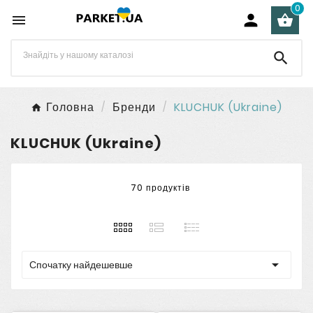
0




Головна
Бренди
KLUCHUK (Ukraine)
KLUCHUK (Ukraine)
70 продуктів

Спочатку найдешевше