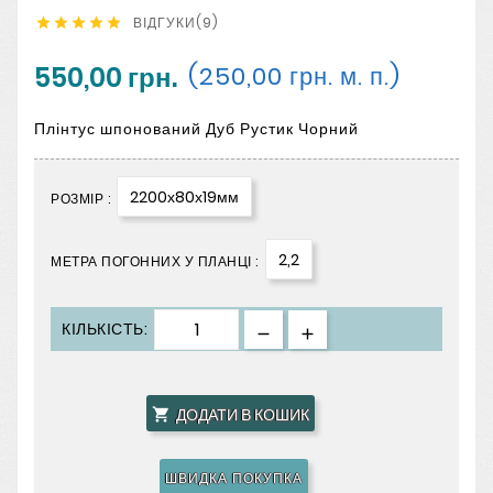
ВІДГУКИ(9)





550,00 грн.
(250,00 грн. м. п.)
Плінтус шпонований Дуб Рустик Чорний
2200х80х19мм
РОЗМІР :
2,2
МЕТРА ПОГОННИХ У ПЛАНЦІ :
КІЛЬКІСТЬ:
ДОДАТИ В КОШИК

ШВИДКА ПОКУПКА