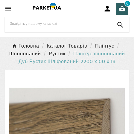
0




Головна
Каталог Товарів
Плінтус
Шпонований
Рустик
Плінтус шпонований
Дуб Рустик Шліфований 2200 х 60 х 19