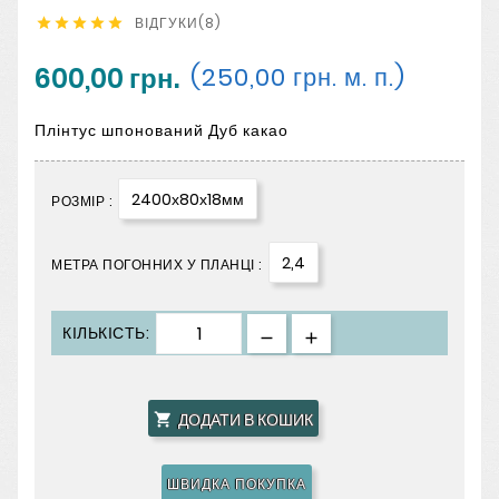
ВІДГУКИ(8)





600,00 грн.
(250,00 грн. м. п.)
Плінтус шпонований Дуб какао
2400х80х18мм
РОЗМІР :
2,4
МЕТРА ПОГОННИХ У ПЛАНЦІ :
КІЛЬКІСТЬ:
ДОДАТИ В КОШИК

ШВИДКА ПОКУПКА