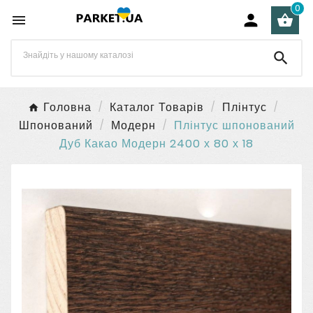
0




Головна
Каталог Товарів
Плінтус
Шпонований
Модерн
Плінтус шпонований
Дуб Какао Модерн 2400 х 80 х 18