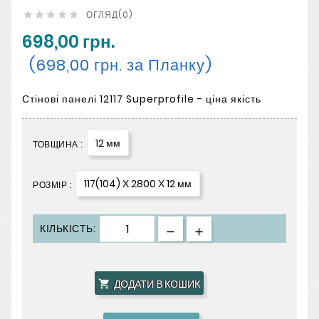
ОГЛЯД(0)





698,00 грн.
(698,00 грн. за Планку)
Стінові панелі 12117 Superprofile - ціна якість
12 мм
ТОВЩИНА :
117(104) Х 2800 Х 12 мм
РОЗМІР :
КІЛЬКІСТЬ:
ДОДАТИ В КОШИК
