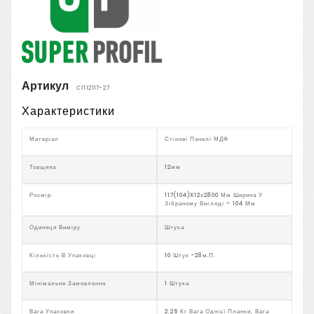
Артикул
СП12117-27
Характеристики
Матеріал
Стінові Панелі МДФ
Товщина
12мм
Розмір
117(104)x12х2800 Мм Ширина У
Зібраному Вигляді – 104 Мм
Одиниця Виміру
Штука
Кількість В Упаковці
10 Штук -28м.п.
Мінімальне Замовлення
1 Штука
Вага Упаковки
2,25 Кг Вага Однієї Планки, Вага