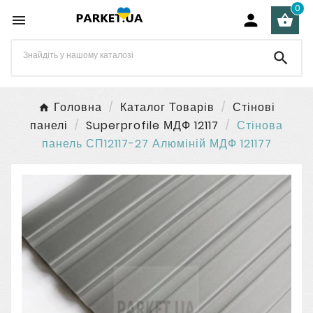
0




Головна
Каталог Товарів
Стінові
панелі
Superprofile МДФ 12117
Стінова
панель СП12117-27 Алюміній МДФ 121177