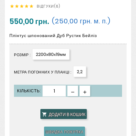
ВІДГУКИ(6)





550,00 грн.
(250,00 грн. м. п.)
Плінтус шпонований Дуб Рустик Бейліз
2200х80х19мм
РОЗМІР :
2,2
МЕТРА ПОГОННИХ У ПЛАНЦІ :
КІЛЬКІСТЬ:
ДОДАТИ В КОШИК

ШВИДКА ПОКУПКА